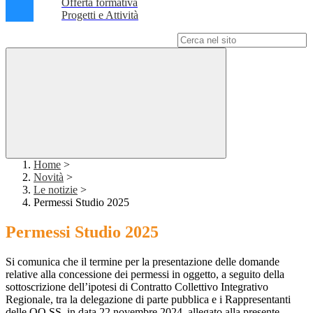
Offerta formativa
Progetti e Attività
Campo di ricerca per le pagine del sito
Home
>
Novità
>
Le notizie
>
Permessi Studio 2025
Permessi Studio 2025
Si comunica che il termine per la presentazione delle domande
relative alla concessione dei permessi in oggetto, a seguito della
sottoscrizione dell’ipotesi di Contratto Collettivo Integrativo
Regionale, tra la delegazione di parte pubblica e i Rappresentanti
delle OO.SS, in data 22 novembre 2024, allegato alla presente,