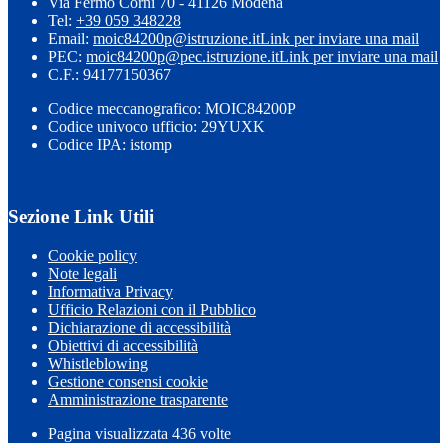
Via Fermo Corni 70 - 41126 Modena
Tel:
+39 059 348228
Email:
moic84200p@istruzione.it
Link per inviare una mail
PEC:
moic84200p@pec.istruzione.it
Link per inviare una mail
C.F.: 94177150367
Codice meccanografico: MOIC84200P
Codice univoco ufficio: 29YUXK
Codice IPA: istomp
Sezione Link Utili
Cookie policy
Note legali
Informativa Privacy
Ufficio Relazioni con il Pubblico
Dichiarazione di accessibilità
Obiettivi di accessibilità
Whistleblowing
Gestione consensi cookie
Amministrazione trasparente
Pagina visualizzata
436
volte