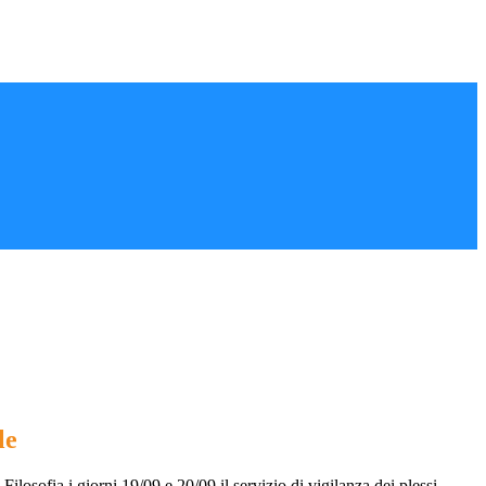
le
 Filosofia i giorni 19/09 e 20/09 il
servizio di vigilanza dei plessi