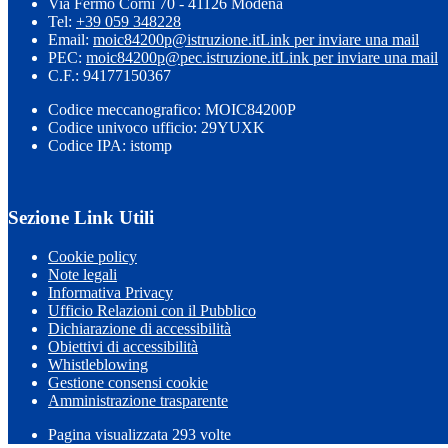
Via Fermo Corni 70 - 41126 Modena
Tel:
+39 059 348228
Email:
moic84200p@istruzione.it
Link per inviare una mail
PEC:
moic84200p@pec.istruzione.it
Link per inviare una mail
C.F.: 94177150367
Codice meccanografico: MOIC84200P
Codice univoco ufficio: 29YUXK
Codice IPA: istomp
Sezione Link Utili
Cookie policy
Note legali
Informativa Privacy
Ufficio Relazioni con il Pubblico
Dichiarazione di accessibilità
Obiettivi di accessibilità
Whistleblowing
Gestione consensi cookie
Amministrazione trasparente
Pagina visualizzata
293
volte