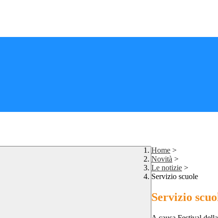
Home
>
Novità
>
Le notizie
>
Servizio scuole
Servizio scuo
A causa Festival della