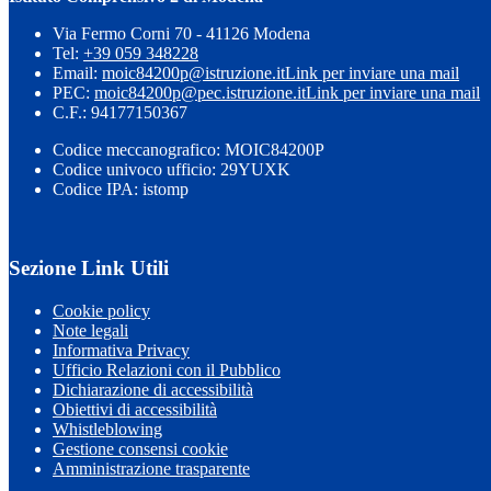
Via Fermo Corni 70 - 41126 Modena
Tel:
+39 059 348228
Email:
moic84200p@istruzione.it
Link per inviare una mail
PEC:
moic84200p@pec.istruzione.it
Link per inviare una mail
C.F.: 94177150367
Codice meccanografico: MOIC84200P
Codice univoco ufficio: 29YUXK
Codice IPA: istomp
Sezione Link Utili
Cookie policy
Note legali
Informativa Privacy
Ufficio Relazioni con il Pubblico
Dichiarazione di accessibilità
Obiettivi di accessibilità
Whistleblowing
Gestione consensi cookie
Amministrazione trasparente