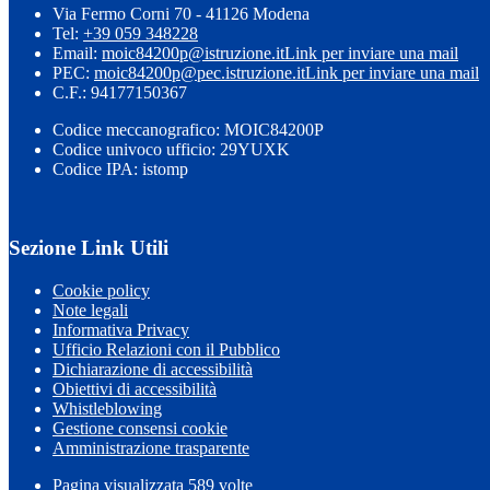
Via Fermo Corni 70 - 41126 Modena
Tel:
+39 059 348228
Email:
moic84200p@istruzione.it
Link per inviare una mail
PEC:
moic84200p@pec.istruzione.it
Link per inviare una mail
C.F.: 94177150367
Codice meccanografico: MOIC84200P
Codice univoco ufficio: 29YUXK
Codice IPA: istomp
Sezione Link Utili
Cookie policy
Note legali
Informativa Privacy
Ufficio Relazioni con il Pubblico
Dichiarazione di accessibilità
Obiettivi di accessibilità
Whistleblowing
Gestione consensi cookie
Amministrazione trasparente
Pagina visualizzata
589
volte