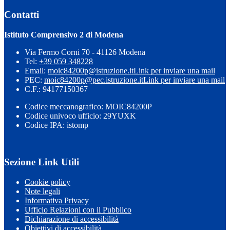
Contatti
Istituto Comprensivo 2 di Modena
Via Fermo Corni 70 - 41126 Modena
Tel:
+39 059 348228
Email:
moic84200p@istruzione.it
Link per inviare una mail
PEC:
moic84200p@pec.istruzione.it
Link per inviare una mail
C.F.: 94177150367
Codice meccanografico: MOIC84200P
Codice univoco ufficio: 29YUXK
Codice IPA: istomp
Sezione Link Utili
Cookie policy
Note legali
Informativa Privacy
Ufficio Relazioni con il Pubblico
Dichiarazione di accessibilità
Obiettivi di accessibilità