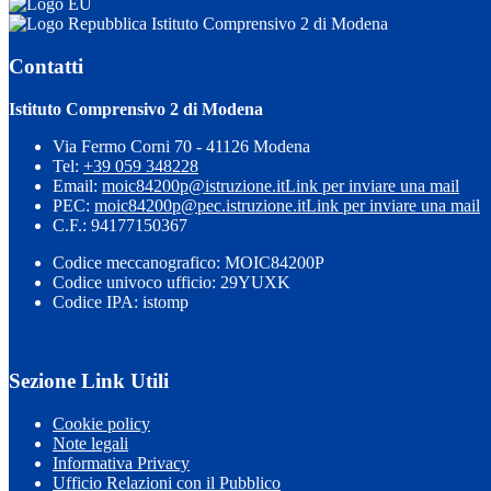
Istituto Comprensivo 2 di Modena
Contatti
Istituto Comprensivo 2 di Modena
Via Fermo Corni 70 - 41126 Modena
Tel:
+39 059 348228
Email:
moic84200p@istruzione.it
Link per inviare una mail
PEC:
moic84200p@pec.istruzione.it
Link per inviare una mail
C.F.: 94177150367
Codice meccanografico: MOIC84200P
Codice univoco ufficio: 29YUXK
Codice IPA: istomp
Sezione Link Utili
Cookie policy
Note legali
Informativa Privacy
Ufficio Relazioni con il Pubblico