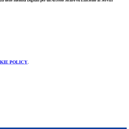
 delle Identità Digitali per un Accesso Sicuro ed Efficiente ai Servizi
KIE POLICY
.