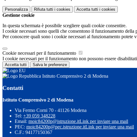
Personalizza
Rifiuta tutti
i cookies
Accetta tutti
i cookies
Gestione cookie
In questa schermata è possibile scegliere quali cookie consentire.
I cookie necessari sono quelli che consentono il funzionamento della pi
Per conoscere quali sono i cookie necessari al funzionamento potete v
Cookie necessari per il funzionamento
I cookie necessari per il funzionamento non possono essere disabilitati.
Accetta tutti
Salva le preferenze
Istituto Comprensivo 2 di Modena
Contatti
Istituto Comprensivo 2 di Modena
Via Fermo Corni 70 - 41126 Modena
Tel:
+39 059 348228
Email:
moic84200p@istruzione.it
Link per inviare una mail
PEC:
moic84200p@pec.istruzione.it
Link per inviare una mail
C.F.: 94177150367