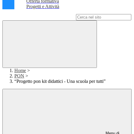
Offerta formativa
Progetti e Attività
Campo di ricerca per le pagine del sito
Home
>
PON
>
“Progetto pon kit didattici - Una scuola per tutti”
Menu di