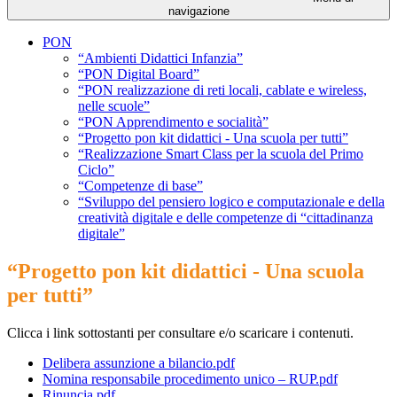
navigazione
PON
“Ambienti Didattici Infanzia”
“PON Digital Board”
“PON realizzazione di reti locali, cablate e wireless,
nelle scuole”
“PON Apprendimento e socialità”
“Progetto pon kit didattici - Una scuola per tutti”
“Realizzazione Smart Class per la scuola del Primo
Ciclo”
“Competenze di base”
“Sviluppo del pensiero logico e computazionale e della
creatività digitale e delle competenze di “cittadinanza
digitale”
“Progetto pon kit didattici - Una scuola
per tutti”
Clicca i link sottostanti per consultare e/o scaricare i contenuti.
Delibera assunzione a bilancio.pdf
Nomina responsabile procedimento unico – RUP.pdf
Rinuncia.pdf