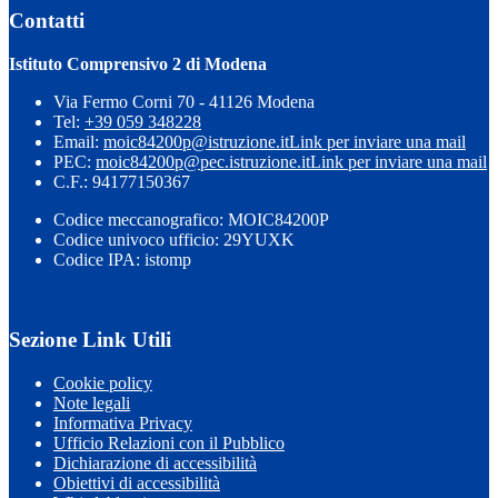
Contatti
Istituto Comprensivo 2 di Modena
Via Fermo Corni 70 - 41126 Modena
Tel:
+39 059 348228
Email:
moic84200p@istruzione.it
Link per inviare una mail
PEC:
moic84200p@pec.istruzione.it
Link per inviare una mail
C.F.: 94177150367
Codice meccanografico: MOIC84200P
Codice univoco ufficio: 29YUXK
Codice IPA: istomp
Sezione Link Utili
Cookie policy
Note legali
Informativa Privacy
Ufficio Relazioni con il Pubblico
Dichiarazione di accessibilità
Obiettivi di accessibilità