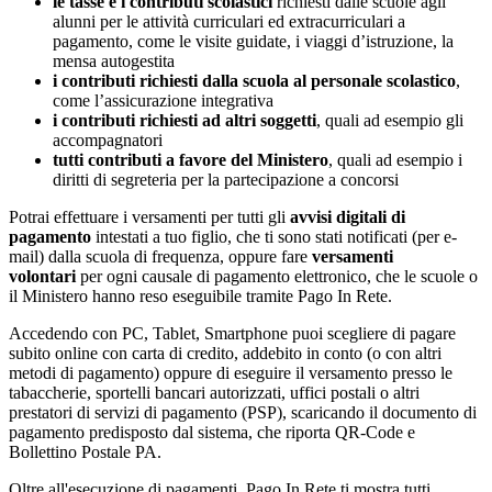
le tasse e i contributi scolastici
richiesti dalle scuole agli
alunni per le attività curriculari ed extracurriculari a
pagamento, come le visite guidate, i viaggi d’istruzione, la
mensa autogestita
i contributi richiesti dalla scuola al personale scolastico
,
come l’assicurazione integrativa
i contributi richiesti ad altri soggetti
, quali ad esempio gli
accompagnatori
tutti contributi a favore del Ministero
, quali ad esempio i
diritti di segreteria per la partecipazione a concorsi
Potrai effettuare i versamenti per tutti gli
avvisi digitali di
pagamento
intestati a tuo figlio, che ti sono stati notificati (per e-
mail) dalla scuola di frequenza, oppure fare
versamenti
volontari
per ogni causale di pagamento elettronico, che le scuole o
il Ministero hanno reso eseguibile tramite Pago In Rete.
Accedendo con PC, Tablet, Smartphone puoi scegliere di pagare
subito online con carta di credito, addebito in conto (o con altri
metodi di pagamento) oppure di eseguire il versamento presso le
tabaccherie, sportelli bancari autorizzati, uffici postali o altri
prestatori di servizi di pagamento (PSP), scaricando il documento di
pagamento predisposto dal sistema, che riporta QR-Code e
Bollettino Postale PA.
Oltre all'esecuzione di pagamenti, Pago In Rete ti mostra tutti