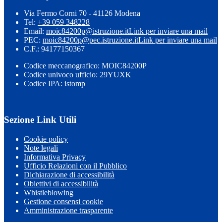
Via Fermo Corni 70 - 41126 Modena
Tel:
+39 059 348228
Email:
moic84200p@istruzione.it
Link per inviare una mail
PEC:
moic84200p@pec.istruzione.it
Link per inviare una mail
C.F.: 94177150367
Codice meccanografico: MOIC84200P
Codice univoco ufficio: 29YUXK
Codice IPA: istomp
Sezione Link Utili
Cookie policy
Note legali
Informativa Privacy
Ufficio Relazioni con il Pubblico
Dichiarazione di accessibilità
Obiettivi di accessibilità
Whistleblowing
Gestione consensi cookie
Amministrazione trasparente