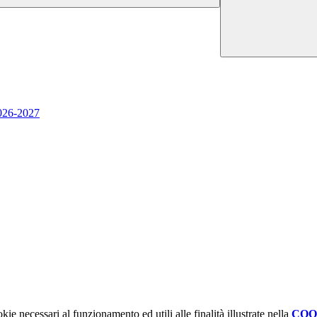
026-2027
kie necessari al funzionamento ed utili alle finalità illustrate nella
COO