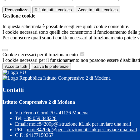
Personalizza
Rifiuta tutti
i cookies
Accetta tutti
i cookies
Gestione cookie
In questa schermata è possibile scegliere quali cookie consentire.
I cookie necessari sono quelli che consentono il funzionamento della pi
Per conoscere quali sono i cookie necessari al funzionamento potete v
Cookie necessari per il funzionamento
I cookie necessari per il funzionamento non possono essere disabilitati.
Accetta tutti
Salva le preferenze
Istituto Comprensivo 2 di Modena
Contatti
Istituto Comprensivo 2 di Modena
Via Fermo Corni 70 - 41126 Modena
Tel:
+39 059 348228
Email:
moic84200p@istruzione.it
Link per inviare una mail
PEC:
moic84200p@pec.istruzione.it
Link per inviare una mail
C.F.: 94177150367