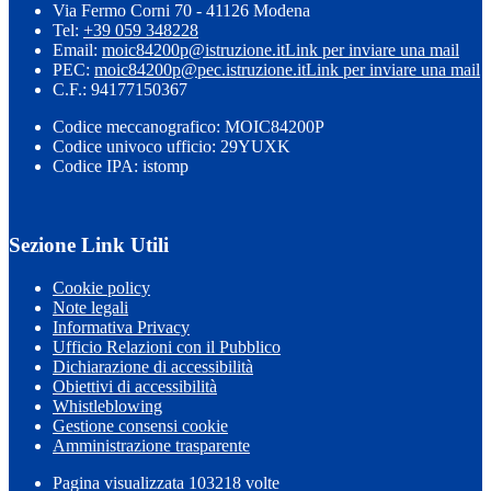
Via Fermo Corni 70 - 41126 Modena
Tel:
+39 059 348228
Email:
moic84200p@istruzione.it
Link per inviare una mail
PEC:
moic84200p@pec.istruzione.it
Link per inviare una mail
C.F.: 94177150367
Codice meccanografico: MOIC84200P
Codice univoco ufficio: 29YUXK
Codice IPA: istomp
Sezione Link Utili
Cookie policy
Note legali
Informativa Privacy
Ufficio Relazioni con il Pubblico
Dichiarazione di accessibilità
Obiettivi di accessibilità
Whistleblowing
Gestione consensi cookie
Amministrazione trasparente
Pagina visualizzata
103218
volte