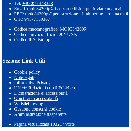
Tel:
+39 059 348228
Email:
moic84200p@istruzione.it
Link per inviare una mail
PEC:
moic84200p@pec.istruzione.it
Link per inviare una mail
C.F.: 94177150367
Codice meccanografico: MOIC84200P
Codice univoco ufficio: 29YUXK
Codice IPA: istomp
Sezione Link Utili
Cookie policy
Note legali
Informativa Privacy
Ufficio Relazioni con il Pubblico
Dichiarazione di accessibilità
Obiettivi di accessibilità
Whistleblowing
Gestione consensi cookie
Amministrazione trasparente
Pagina visualizzata
103217
volte